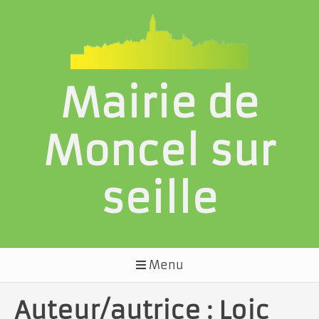
Aller
au
contenu
Mairie de
Moncel sur
seille
Menu
Auteur/autrice :
Loic