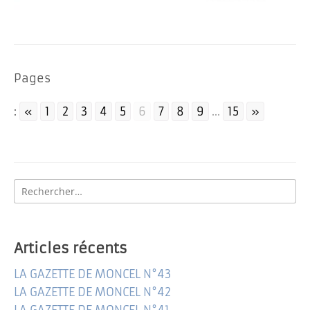
Pages
:
«
1
2
3
4
5
6
7
8
9
...
15
»
Navigation
des
Rechercher
:
articles
Articles récents
LA GAZETTE DE MONCEL N°43
LA GAZETTE DE MONCEL N°42
LA GAZETTE DE MONCEL N°41