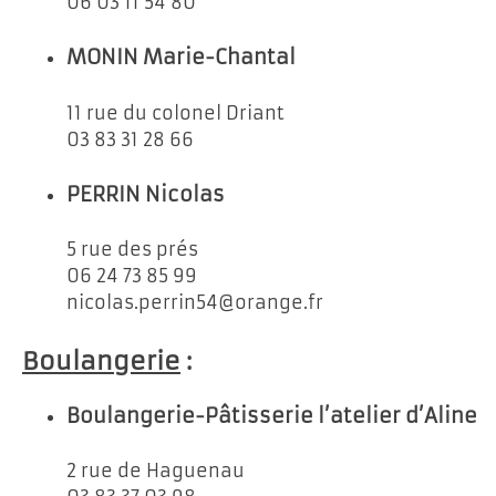
06 03 11 54 80
MONIN Marie-Chantal
11 rue du colonel Driant
03 83 31 28 66
PERRIN Nicolas
5 rue des prés
06 24 73 85 99
nicolas.perrin54@orange.fr
Boulangerie
:
Boulangerie-Pâtisserie l’atelier d’Aline
2 rue de Haguenau