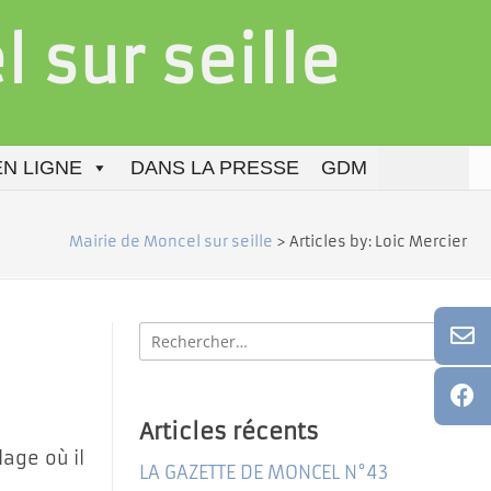
 sur seille
N LIGNE
DANS LA PRESSE
GDM
Mairie de Moncel sur seille
>
Articles by: Loic Mercier
Rechercher
:
Articles récents
lage où il
LA GAZETTE DE MONCEL N°43