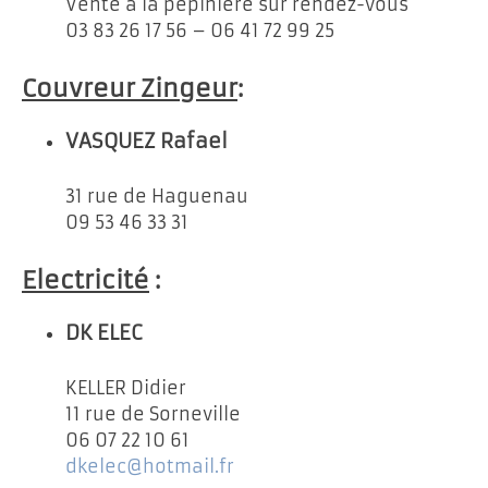
Vente à la pépinière sur rendez-vous
03 83 26 17 56 – 06 41 72 99 25
Couvreur Zingeur
:
VASQUEZ Rafael
31 rue de Haguenau
09 53 46 33 31
Electricité
:
DK ELEC
KELLER Didier
11 rue de Sorneville
06 07 22 10 61
dkelec@hotmail.fr