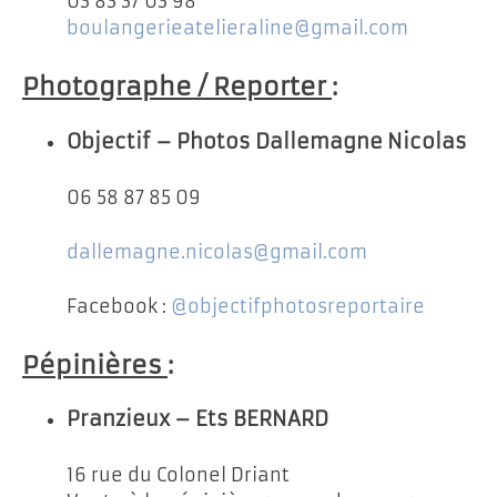
03 83 37 03 98
boulangerieatelieraline@gmail.com
Photographe / Reporter
:
Objectif – Photos Dallemagne Nicolas
06 58 87 85 09
dallemagne.nicolas@gmail.com
Facebook :
@objectifphotosreportaire
Pépinières
:
Pranzieux – Ets BERNARD
16 rue du Colonel Driant