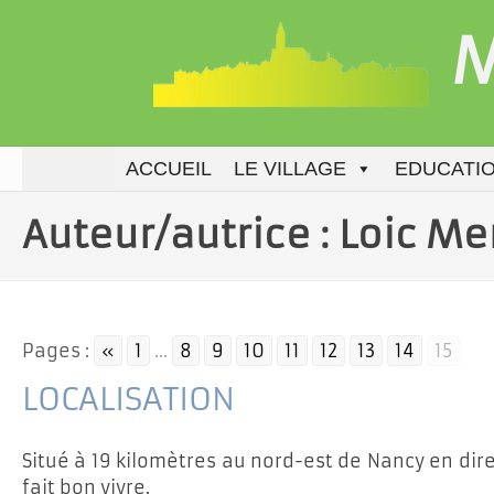
Aller
M
au
contenu
ACCUEIL
LE VILLAGE
EDUCATI
Auteur/autrice :
Loic Me
Pages :
«
1
...
8
9
10
11
12
13
14
15
LOCALISATION
Situé à 19 kilomètres au nord-est de Nancy en dire
fait bon vivre.