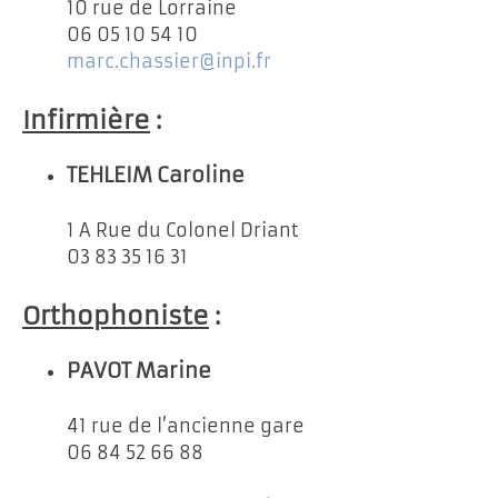
10 rue de Lorraine
06 05 10 54 10
marc.chassier@inpi.fr
Infirmière
:
TEHLEIM Caroline
1 A Rue du Colonel Driant
03 83 35 16 31
Orthophoniste
:
PAVOT Marine
41 rue de l’ancienne gare
06 84 52 66 88