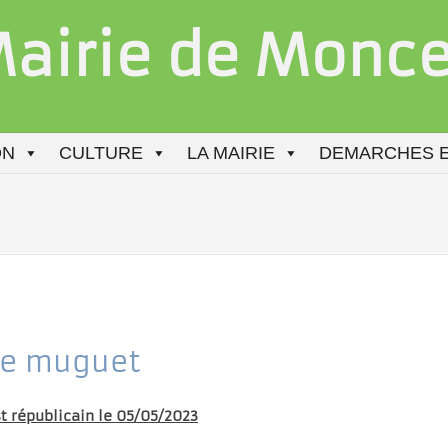
airie de Moncel
ON
CULTURE
LA MAIRIE
DEMARCHES E
de muguet
st républicain le 05/05/2023