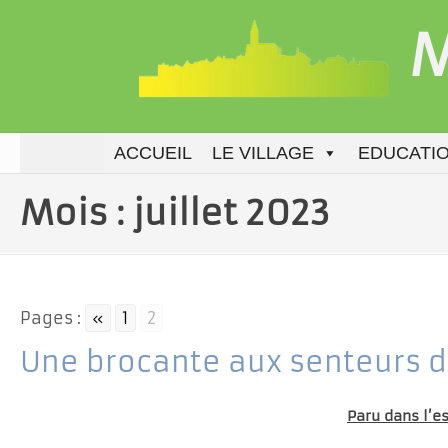
Aller
M
au
contenu
ACCUEIL
LE VILLAGE
EDUCATI
Mois :
juillet 2023
Pages :
«
1
2
Une brocante aux senteurs 
Paru dans l’e