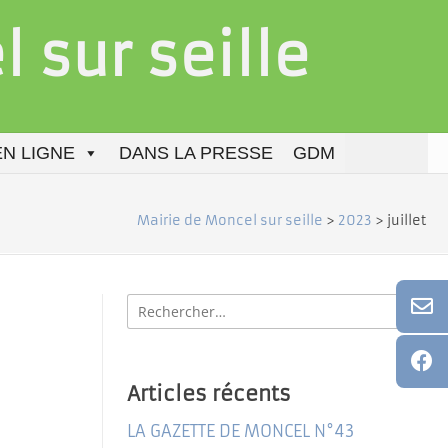
 sur seille
N LIGNE
DANS LA PRESSE
GDM
Mairie de Moncel sur seille
>
2023
>
juillet
Rechercher
:
Articles récents
LA GAZETTE DE MONCEL N°43